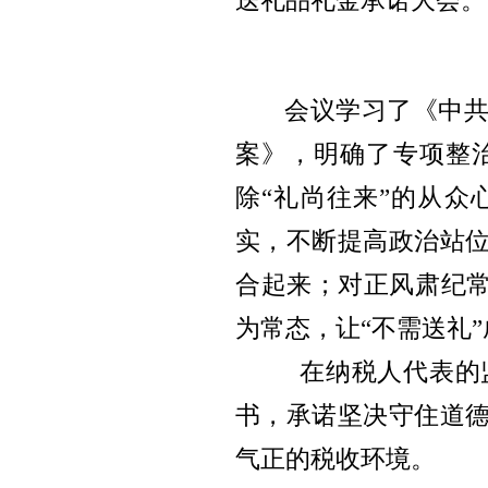
送礼品礼金承诺大会。
会议
学习了
《中
案》
，
明确了专项整
除
“礼尚往来”的从众
实，不断提高政治站
合起来；对正风肃纪
为常态，让“不需送礼
在纳税人代表的
书，承诺坚决守住道
气正的税收环境。