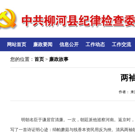
网站首页
廉政要闻
信息公开
工作动态
工作交流
您的位置：
首页
>
廉政故事
两
作者： 来源
明朝名臣于谦居官清廉。一次，朝廷派他巡察河南。返京时
写了一首诗证明心迹：绢帕蘑菇与线香本资民用反为殃。清风两袖朝