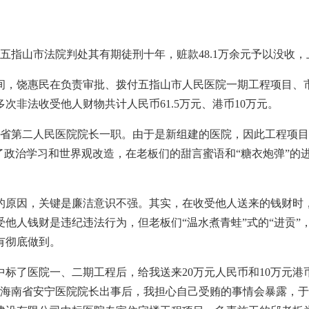
，五指山市法院判处其有期徒刑十年，赃款
48.1
万余元予以没收，
间，饶惠民在负责审批、拨付五指山市人民医院一期工程项目、
多次非法收受他人财物共计人民币
61.5
万元、港币
10
万元。
南省第二人民医院院长一职。由于是新组建的医院，因此工程项
了政治学习和世界观改造，在老板们的甜言蜜语和
“
糖衣炮弹
”
的
的原因，关键是廉洁意识不强。其实，在收受他人送来的钱财时
受他人钱财是违纪违法行为，但老板们
“
温水煮青蛙
”
式的
“
进贡
”
有彻底做到。
中标了医院一、二期工程后，给我送来
20
万元人民币和
10
万元港
，海南省安宁医院院长出事后，我担心自己受贿的事情会暴露，