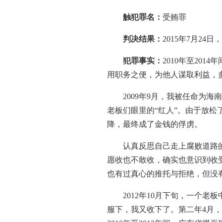
触犯罪名：
受贿罪
判决结果：
2015
年
7
月
24
日
犯罪事实：
2010
年至
2014
年
用职务之便，为他人谋取利益，
2009
年
9
月，我被任命为海
老板们眼里的
“
红人
”
。由于放松
降，最终成了金钱的俘虏。
认真反思自己走上腐败道路
愿收也不敢收，确实也意识到收
也有过真心的推托与拒绝，但没
2012
年
10
月下旬，一个老板
服下，我又收下了。第二年
4
月