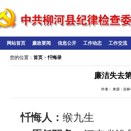
网站首页
廉政要闻
信息公开
工作动态
工作交流
您的位置：
首页
>
忏悔录
廉洁失去
作者： 来源：吉林省
忏悔人：
缑九生