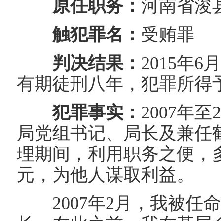
原任职务：
河南省浚
触犯罪名：
受贿罪
判决结果：
2015
年
6
有期徒刑八年，犯罪所得
犯罪事实：
2007
年至
局党组书记、局长及兼任
理期间，利用职务之便，
元，为他人谋取利益。
2007
年
2
月，我被任