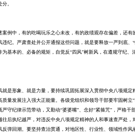
处分。
述案例中，有的吃喝玩乐之心未改，有的政绩观存在偏差，还有
风违纪。严肃查处并公开通报这些问题，就是要释放一严到底、
作为基本的、必备的规矩，自觉反“四风”树新风，在遵规守纪、
风就是形象、就是力量，要持续巩固拓展深入贯彻中央八项规定
高质量发展注入强大正能量。各级党组织和领导干部要牢固树立“
严守纪律示范带动，又勤动“婆婆嘴”、念好“紧箍咒”，严格干
越往后执纪越严，对违反中央八项规定精神的人和事速查严处，
风反弹回潮。要坚持查治贯通，对地区性、行业性、领域性作风