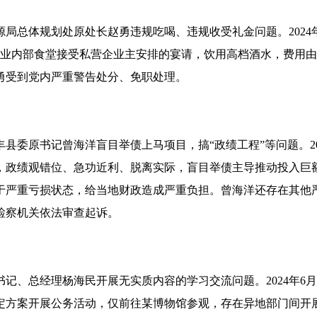
局总体规划处原处长赵勇违规吃喝、违规收受礼金问题。2024年1
企业内部食堂接受私营企业主安排的宴请，饮用高档酒水，费用
勇受到党内严重警告处分、免职处理。
委原书记曾海洋盲目举债上马项目，搞“政绩工程”等问题。2018
政绩观错位、急功近利、脱离实际，盲目举债主导推动投入巨额
于严重亏损状态，给当地财政造成严重负担。曾海洋还存在其他
检察机关依法审查起诉。
记、总经理杨海民开展无实质内容的学习交流问题。2024年6
定方案开展公务活动，仅前往某博物馆参观，存在异地部门间开