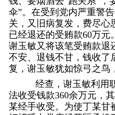
钱、要烟酒去“跑关系”，
伞”。在受到党内严重警
关，又旧病复发，费尽心
已经退还的受贿款60万
谢玉敏又将该笔受贿款退
不安、退钱不甘，钱收了
复，谢玉敏犹如惊弓之鸟
经查，谢玉敏利用职
法收受钱款360余万元，
某经手收受。为使丁某甘