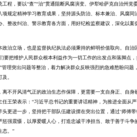
程，要以“查”“治”贯通阻断风腐演变。伊犁哈萨克自治州党
项规定精神学习教育成果，坚持源头防治、标本兼治、风腐同治，
办、整改纠治、警示教育各方面，用好纪检监察建议，深化以案
治立场，也是监督执纪执法必须秉持的鲜明价值取向。自治区
我们要把维护人民群众根本利益作为一切工作的出发点和落脚点，
资”管理突出问题等整治，着力解决群众反映强烈的急难愁盼问题
可及。
不开风清气正的政治生态作保障，更需要一支自身正、自身硬
主任王荣表示：“习近平总书记的重要讲话精神，为推进全面从
竿头更进一步，坚持把干部队伍建设摆在突出位置，通过‘师傅带
严惩强震慑，以厚爱暖人心，打造忠诚干净担当、敢于善于斗争
生态。”